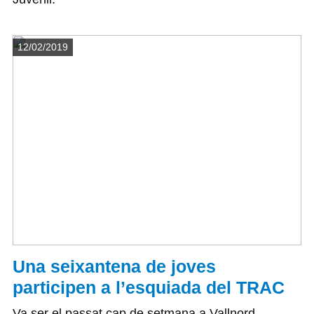
Detalls
12/02/2019
Una seixantena de joves
participen a l’esquiada del TRAC
Va ser el passat cap de setmana a Vallnord.