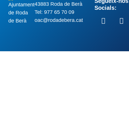
Segueix-nos 
43883 Roda de Berà
Socials:
Tel: 977 65 70 09
oac@rodadebera.cat