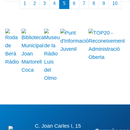
1
2
3
4
5
6
7
8
9
10
C. Joan Carles I, 15