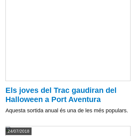
Els joves del Trac gaudiran del
Halloween a Port Aventura
Aquesta sortida anual és una de les més populars.
Detalls
24/07/2018