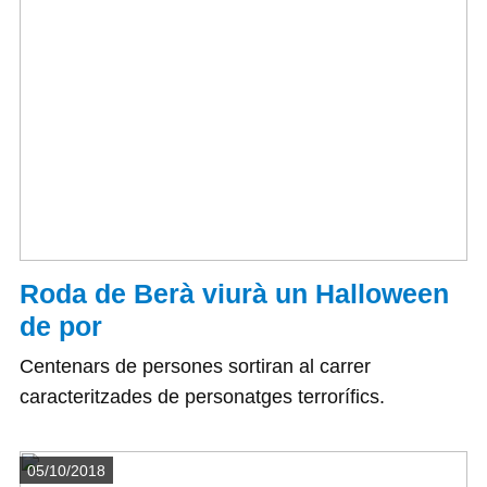
Roda de Berà viurà un Halloween
de por
Centenars de persones sortiran al carrer
caracteritzades de personatges terrorífics.
Detalls
05/10/2018