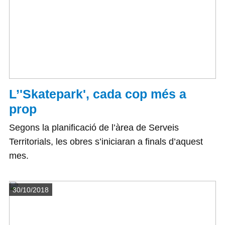
L’'Skatepark', cada cop més a
prop
Segons la planificació de l’àrea de Serveis
Territorials, les obres s’iniciaran a finals d’aquest
mes.
Detalls
30/10/2018