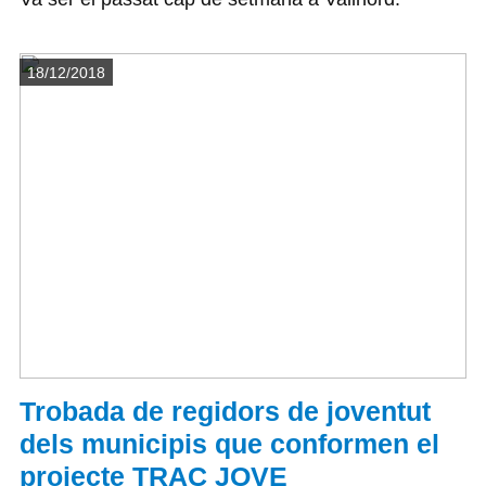
Detalls
18/12/2018
Trobada de regidors de joventut
dels municipis que conformen el
projecte TRAC JOVE